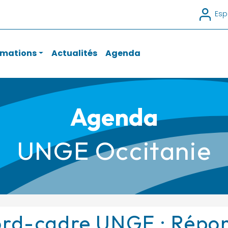
Esp
rmations
Actualités
Agenda
Agenda
UNGE Occitanie
rd-cadre UNGE : Répon